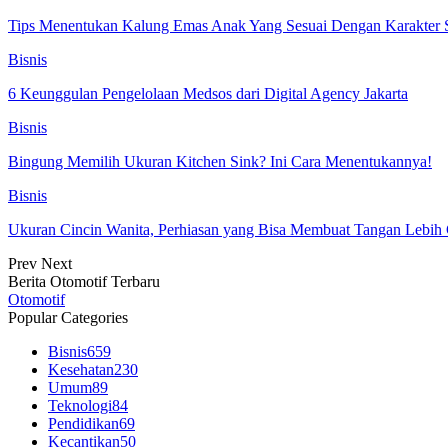
Tips Menentukan Kalung Emas Anak Yang Sesuai Dengan Karakter S
Bisnis
6 Keunggulan Pengelolaan Medsos dari Digital Agency Jakarta
Bisnis
Bingung Memilih Ukuran Kitchen Sink? Ini Cara Menentukannya!
Bisnis
Ukuran Cincin Wanita, Perhiasan yang Bisa Membuat Tangan Lebih 
Prev
Next
Berita Otomotif Terbaru
Otomotif
Popular Categories
Bisnis
659
Kesehatan
230
Umum
89
Teknologi
84
Pendidikan
69
Kecantikan
50