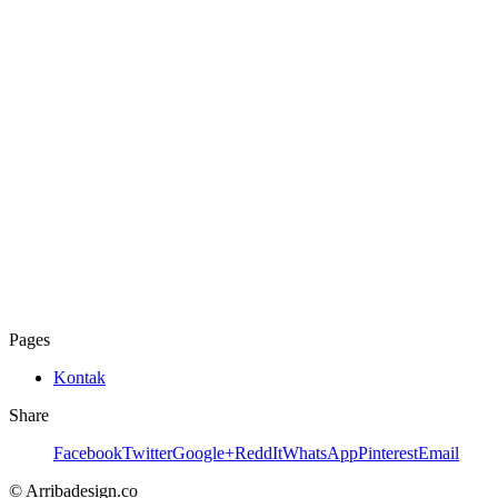
Pages
Kontak
Share
Facebook
Twitter
Google+
ReddIt
WhatsApp
Pinterest
Email
© Arribadesign.co