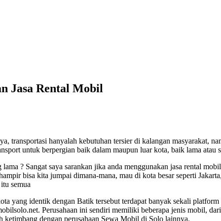
n Jasa Rental Mobil
, transportasi hanyalah kebutuhan tersier di kalangan masyarakat, na
port untuk berpergian baik dalam maupun luar kota, baik lama atau s
 lama ? Sangat saya sarankan jika anda menggunakan jasa rental mobil k
hampir bisa kita jumpai dimana-mana, mau di kota besar seperti Jakart
 itu semua
ota yang identik dengan Batik tersebut terdapat banyak sekali platfo
bilsolo.net. Perusahaan ini sendiri memiliki beberapa jenis mobil, da
rah ketimbang dengan perusahaan Sewa Mobil di Solo lainnya.