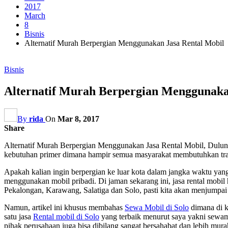
2017
March
8
Bisnis
Alternatif Murah Berpergian Menggunakan Jasa Rental Mobil
Bisnis
Alternatif Murah Berpergian Menggunaka
By
rida
On
Mar 8, 2017
Share
Alternatif Murah Berpergian Menggunakan Jasa Rental Mobil, Dulunya
kebutuhan primer dimana hampir semua masyarakat membutuhkan trans
Apakah kalian ingin berpergian ke luar kota dalam jangka waktu yang
menggunakan mobil pribadi. Di jaman sekarang ini, jasa rental mobil 
Pekalongan, Karawang, Salatiga dan Solo, pasti kita akan menjumpai
Namun, artikel ini khusus membahas
Sewa Mobil di Solo
dimana di k
satu jasa
Rental mobil di Solo
yang terbaik menurut saya yakni sewamo
pihak perusahaan juga bisa dibilang sangat bersahabat dan lebih mu