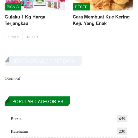
BISNIS
RESEP
Gulaku 1 Kg Harga
Cara Membuat Kue Kering
Terjangkau
Keju Yang Enak
PREV
NEXT
BERITA OTOMOTIF TERBARU
Otomotif
POPULAR CATEGORIES
Bisnis
659
Kesehatan
230