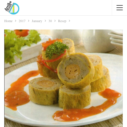
Home
2017
January
30
Resep