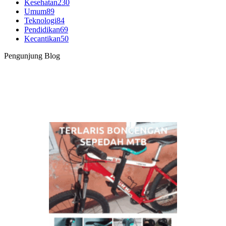
Kesehatan
230
Umum
89
Teknologi
84
Pendidikan
69
Kecantikan
50
Pengunjung Blog