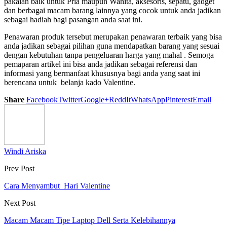
pakaian baik untuk Pria maupun Wanita, aksesoris, sepatu, gadget
dan berbagai macam barang lainnya yang cocok untuk anda jadikan
sebagai hadiah bagi pasangan anda saat ini.
Penawaran produk tersebut merupakan penawaran terbaik yang bisa
anda jadikan sebagai pilihan guna mendapatkan barang yang sesuai
dengan kebutuhan tanpa pengeluaran harga yang mahal . Semoga
pemaparan artikel ini bisa anda jadikan sebagai referensi dan
informasi yang bermanfaat khususnya bagi anda yang saat ini
berencana untuk belanja kado Valentine.
Share
Facebook
Twitter
Google+
ReddIt
WhatsApp
Pinterest
Email
Windi Ariska
Prev Post
Cara Menyambut Hari Valentine
Next Post
Macam Macam Tipe Laptop Dell Serta Kelebihannya