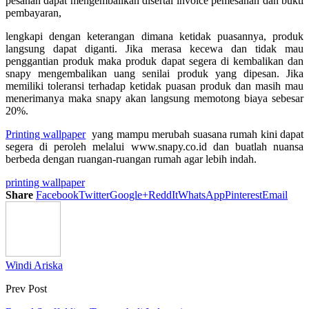
pesanan dapat mengembalikan disertai invoice pemesanan dan bukti
pembayaran,
lengkapi dengan keterangan dimana ketidak puasannya, produk
langsung dapat diganti. Jika merasa kecewa dan tidak mau
penggantian produk maka produk dapat segera di kembalikan dan
snapy mengembalikan uang senilai produk yang dipesan. Jika
memiliki toleransi terhadap ketidak puasan produk dan masih mau
menerimanya maka snapy akan langsung memotong biaya sebesar
20%.
Printing wallpaper
yang mampu merubah suasana rumah kini dapat
segera di peroleh melalui www.snapy.co.id dan buatlah nuansa
berbeda dengan ruangan-ruangan rumah agar lebih indah.
printing wallpaper
Share
Facebook
Twitter
Google+
ReddIt
WhatsApp
Pinterest
Email
Windi Ariska
Prev Post