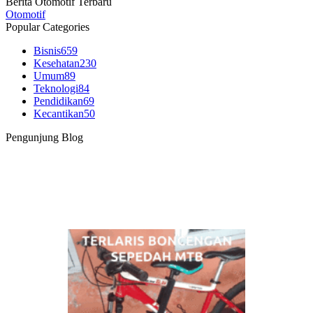
Berita Otomotif Terbaru
Otomotif
Popular Categories
Bisnis
659
Kesehatan
230
Umum
89
Teknologi
84
Pendidikan
69
Kecantikan
50
Pengunjung Blog