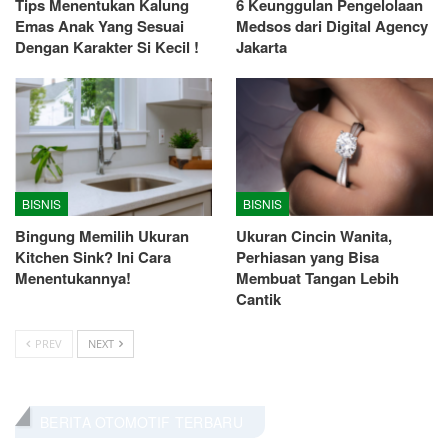
Tips Menentukan Kalung
6 Keunggulan Pengelolaan
Emas Anak Yang Sesuai
Medsos dari Digital Agency
Dengan Karakter Si Kecil !
Jakarta
BISNIS
BISNIS
Bingung Memilih Ukuran
Ukuran Cincin Wanita,
Kitchen Sink? Ini Cara
Perhiasan yang Bisa
Menentukannya!
Membuat Tangan Lebih
Cantik
PREV
NEXT
BERITA OTOMOTIF TERBARU