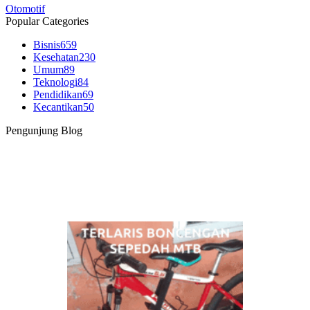
Otomotif
Popular Categories
Bisnis
659
Kesehatan
230
Umum
89
Teknologi
84
Pendidikan
69
Kecantikan
50
Pengunjung Blog