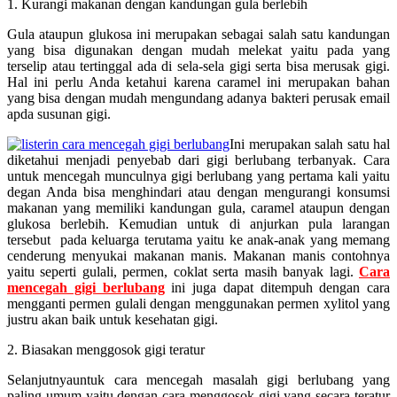
1. Kurangi makanan dengan kandungan gula berlebih
Gula ataupun glukosa ini merupakan sebagai salah satu kandungan
yang bisa digunakan dengan mudah melekat yaitu pada yang
terselip atau tertinggal ada di sela-sela gigi serta bisa merusak gigi.
Hal ini perlu Anda ketahui karena caramel ini merupakan bahan
yang bisa dengan mudah mengundang adanya bakteri perusak email
apda susunan gigi.
Ini merupakan salah satu hal
diketahui menjadi penyebab dari gigi berlubang terbanyak. Cara
untuk mencegah munculnya gigi berlubang yang pertama kali yaitu
degan Anda bisa menghindari atau dengan mengurangi konsumsi
makanan yang memiliki kandungan gula, caramel ataupun dengan
glukosa berlebih. Kemudian untuk di anjurkan pula larangan
tersebut pada keluarga terutama yaitu ke anak-anak yang memang
cenderung menyukai makanan manis. Makanan manis contohnya
yaitu seperti gulali, permen, coklat serta masih banyak lagi.
Cara
mencegah gigi berlubang
ini juga dapat ditempuh dengan cara
mengganti permen gulali dengan menggunakan permen xylitol yang
justru akan baik untuk kesehatan gigi.
2. Biasakan menggosok gigi teratur
Selanjutnyauntuk cara mencegah masalah gigi berlubang yang
paling umum yaitu dengan cara menggosok gigi yang secara teratur