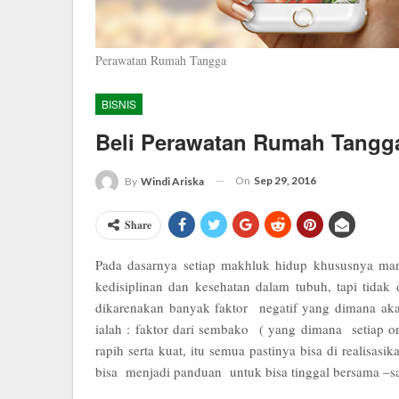
Perawatan Rumah Tangga
BISNIS
Beli Perawatan Rumah Tangg
On
Sep 29, 2016
By
Windi Ariska
Share
Pada dasarnya setiap makhluk hidup khususnya ma
kedisiplinan dan kesehatan dalam tubuh, tapi tida
dikarenakan banyak faktor negatif yang dimana aka
ialah : faktor dari sembako ( yang dimana setiap o
rapih serta kuat, itu semua pastinya bisa di realisa
bisa menjadi panduan untuk bisa tinggal bersama –sa