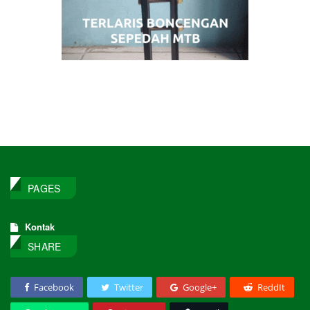
PAGES
Kontak
SHARE
Facebook
Twitter
Google+
ReddIt