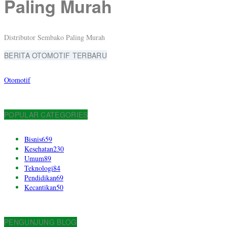
Paling Murah
Distributor Sembako Paling Murah
BERITA OTOMOTIF TERBARU
Otomotif
POPULAR CATEGORIES
Bisnis
659
Kesehatan
230
Umum
89
Teknologi
84
Pendidikan
69
Kecantikan
50
PENGUNJUNG BLOG