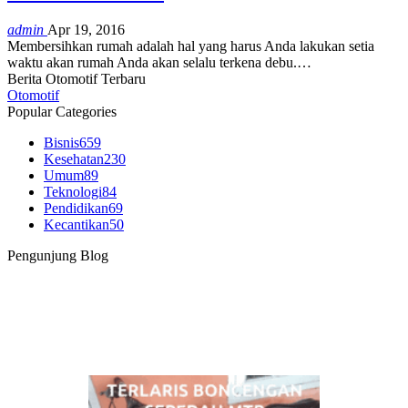
admin
Apr 19, 2016
Membersihkan rumah adalah hal yang harus Anda lakukan setia
waktu akan rumah Anda akan selalu terkena debu.…
Berita Otomotif Terbaru
Otomotif
Popular Categories
Bisnis
659
Kesehatan
230
Umum
89
Teknologi
84
Pendidikan
69
Kecantikan
50
Pengunjung Blog