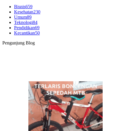
Bisnis
659
Kesehatan
230
Umum
89
Teknologi
84
Pendidikan
69
Kecantikan
50
Pengunjung Blog