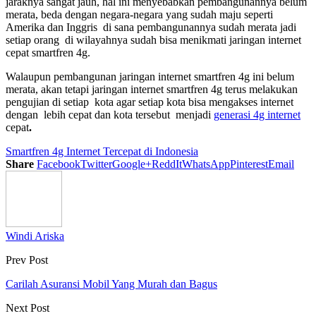
jaraknya sangat jauh, hal ini menyebabkan pembangunannya belum
merata, beda dengan negara-negara yang sudah maju seperti
Amerika dan Inggris di sana pembangunannya sudah merata jadi
setiap orang di wilayahnya sudah bisa menikmati jaringan internet
cepat smartfren 4g.
Walaupun pembangunan jaringan internet smartfren 4g ini belum
merata, akan tetapi jaringan internet smartfren 4g terus melakukan
pengujian di setiap kota agar setiap kota bisa mengakses internet
dengan lebih cepat dan kota tersebut menjadi
generasi 4g internet
cepat
.
Smartfren 4g Internet Tercepat di Indonesia
Share
Facebook
Twitter
Google+
ReddIt
WhatsApp
Pinterest
Email
Windi Ariska
Prev Post
Carilah Asuransi Mobil Yang Murah dan Bagus
Next Post