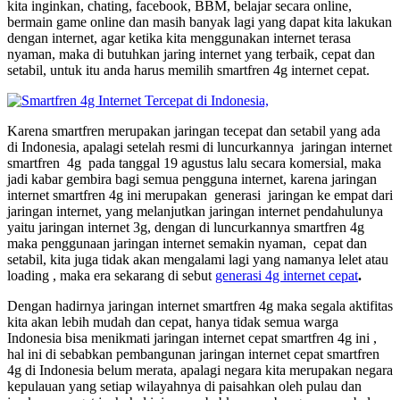
kita inginkan, chating, facebook, BBM, belajar secara online,
bermain game online dan masih banyak lagi yang dapat kita lakukan
dengan internet, agar ketika kita menggunakan internet terasa
nyaman, maka di butuhkan jaring internet yang terbaik, cepat dan
setabil, untuk itu anda harus memilih smartfren 4g internet cepat.
Karena smartfren merupakan jaringan tecepat dan setabil yang ada
di Indonesia, apalagi setelah resmi di luncurkannya jaringan internet
smartfren 4g pada tanggal 19 agustus lalu secara komersial, maka
jadi kabar gembira bagi semua pengguna internet, karena jaringan
internet smartfren 4g ini merupakan generasi jaringan ke empat dari
jaringan internet, yang melanjutkan jaringan internet pendahulunya
yaitu jaringan internet 3g, dengan di luncurkannya smartfren 4g
maka penggunaan jaringan internet semakin nyaman, cepat dan
setabil, kita juga tidak akan mengalami lagi yang namanya lelet atau
loading , maka era sekarang di sebut
generasi 4g internet cepat
.
Dengan hadirnya jaringan internet smartfren 4g maka segala aktifitas
kita akan lebih mudah dan cepat, hanya tidak semua warga
Indonesia bisa menikmati jaringan internet cepat smartfren 4g ini ,
hal ini di sebabkan pembangunan jaringan internet cepat smartfren
4g di Indonesia belum merata, apalagi negara kita merupakan negara
kepulauan yang setiap wilayahnya di paisahkan oleh pulau dan