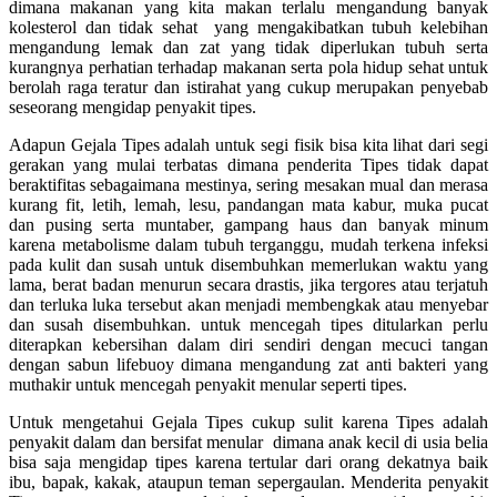
dimana makanan yang kita makan terlalu mengandung banyak
kolesterol dan tidak sehat yang mengakibatkan tubuh kelebihan
mengandung lemak dan zat yang tidak diperlukan tubuh serta
kurangnya perhatian terhadap makanan serta pola hidup sehat untuk
berolah raga teratur dan istirahat yang cukup merupakan penyebab
seseorang mengidap penyakit tipes.
Adapun Gejala Tipes adalah untuk segi fisik bisa kita lihat dari segi
gerakan yang mulai terbatas dimana penderita Tipes tidak dapat
beraktifitas sebagaimana mestinya, sering mesakan mual dan merasa
kurang fit, letih, lemah, lesu, pandangan mata kabur, muka pucat
dan pusing serta muntaber, gampang haus dan banyak minum
karena metabolisme dalam tubuh terganggu, mudah terkena infeksi
pada kulit dan susah untuk disembuhkan memerlukan waktu yang
lama, berat badan menurun secara drastis, jika tergores atau terjatuh
dan terluka luka tersebut akan menjadi membengkak atau menyebar
dan susah disembuhkan. untuk mencegah tipes ditularkan perlu
diterapkan kebersihan dalam diri sendiri dengan mecuci tangan
dengan sabun lifebuoy dimana mengandung zat anti bakteri yang
muthakir untuk mencegah penyakit menular seperti tipes.
Untuk mengetahui Gejala Tipes cukup sulit karena Tipes adalah
penyakit dalam dan bersifat menular dimana anak kecil di usia belia
bisa saja mengidap tipes karena tertular dari orang dekatnya baik
ibu, bapak, kakak, ataupun teman sepergaulan. Menderita penyakit