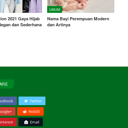
UMUM
ion 2021 Gaya Hijab
Nama Bayi Perempuan Modern
legan dan Sederhana
dan Artinya
ARE
acebook
Twitter
oogle+
ReddIt
interest
Email