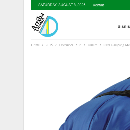
SATURDAY, AUGUST 8, 2026
Kontak
Bisnis
Home
2015
December
6
Umum
Cara Gampang Men