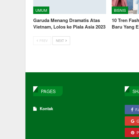
UMUM
BISNIS
Garuda Menang Dramatis Atas
10 Tren Fash
Vietnam, Lolos ke Piala Asia 2023
Baru Yang E
PREV
NEXT
PAGES
SH
Kontak
F
G
P