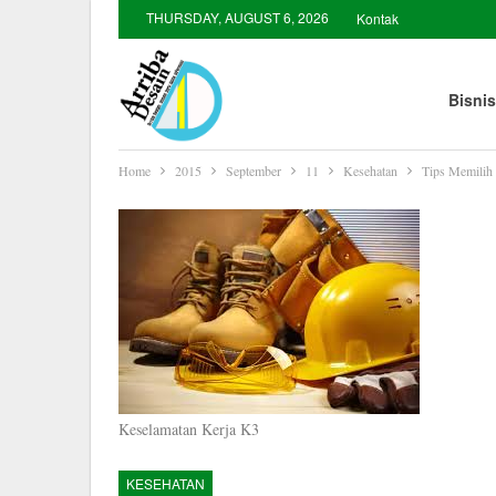
THURSDAY, AUGUST 6, 2026
Kontak
Bisnis
Home
2015
September
11
Kesehatan
Tips Memilih 
Keselamatan Kerja K3
KESEHATAN