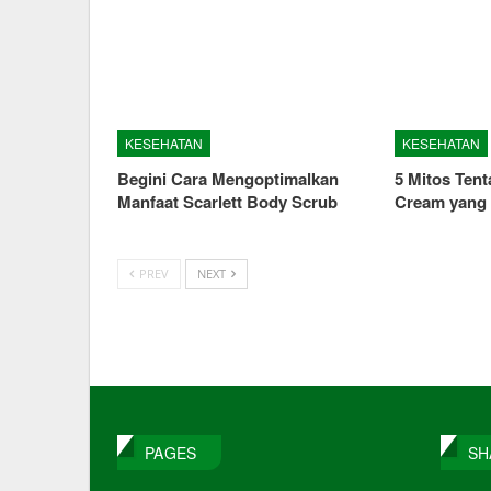
KESEHATAN
KESEHATAN
Begini Cara Mengoptimalkan
5 Mitos Ten
Manfaat Scarlett Body Scrub
Cream yang 
PREV
NEXT
PAGES
SH