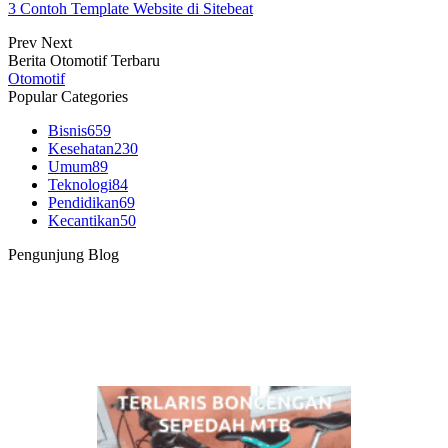
3 Contoh Template Website di Sitebeat
Prev
Next
Berita Otomotif Terbaru
Otomotif
Popular Categories
Bisnis
659
Kesehatan
230
Umum
89
Teknologi
84
Pendidikan
69
Kecantikan
50
Pengunjung Blog