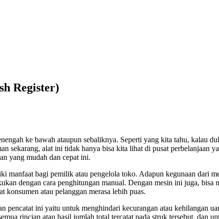
h Register)
engah ke bawah ataupun sebaliknya. Seperti yang kita tahu, kalau dulu 
sekarang, alat ini tidak hanya bisa kita lihat di pusat perbelanjaan ya
ran yang mudah dan cepat ini.
ki manfaat bagi pemilik atau pengelola toko. Adapun kegunaan dari me
kukan dengan cara penghitungan manual. Dengan mesin ini juga, bisa 
at konsumen atau pelanggan merasa lebih puas.
dan pencatat ini yaitu untuk menghindari kecurangan atau kehilangan ua
ua rincian atau hasil jumlah total tercatat pada struk tersebut. dan u