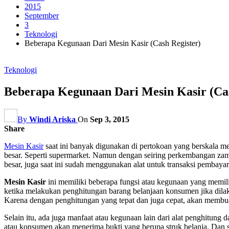
2015
September
3
Teknologi
Beberapa Kegunaan Dari Mesin Kasir (Cash Register)
Teknologi
Beberapa Kegunaan Dari Mesin Kasir (Cas
By
Windi Ariska
On
Sep 3, 2015
Share
Mesin Kasir
saat ini banyak digunakan di pertokoan yang berskala men
besar. Seperti supermarket. Namun dengan seiring perkembangan zaman 
besar, juga saat ini sudah menggunakan alat untuk transaksi pembaya
Mesin Kasir
ini memiliki beberapa fungsi atau kegunaan yang memili
ketika melakukan penghitungan barang belanjaan konsumen jika dila
Karena dengan penghitungan yang tepat dan juga cepat, akan membu
Selain itu, ada juga manfaat atau kegunaan lain dari alat penghitung 
atau konsumen akan menerima bukti yang berupa struk belanja. Dan sem