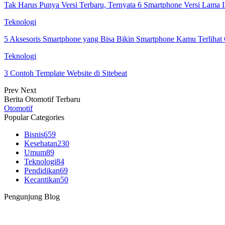
Tak Harus Punya Versi Terbaru, Ternyata 6 Smartphone Versi Lama
Teknologi
5 Aksesoris Smartphone yang Bisa Bikin Smartphone Kamu Terlihat 
Teknologi
3 Contoh Template Website di Sitebeat
Prev
Next
Berita Otomotif Terbaru
Otomotif
Popular Categories
Bisnis
659
Kesehatan
230
Umum
89
Teknologi
84
Pendidikan
69
Kecantikan
50
Pengunjung Blog