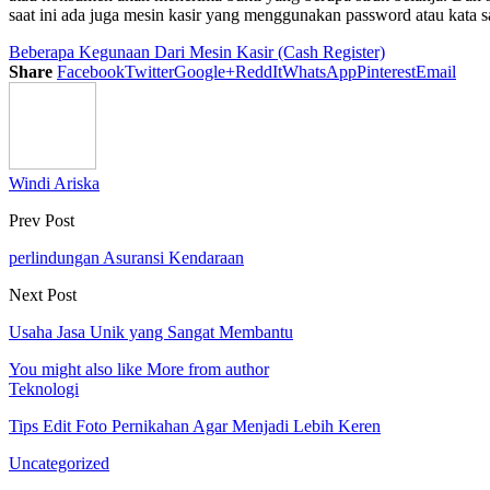
saat ini ada juga mesin kasir yang menggunakan password atau kata s
Beberapa Kegunaan Dari Mesin Kasir (Cash Register)
Share
Facebook
Twitter
Google+
ReddIt
WhatsApp
Pinterest
Email
Windi Ariska
Prev Post
perlindungan Asuransi Kendaraan
Next Post
Usaha Jasa Unik yang Sangat Membantu
You might also like
More from author
Teknologi
Tips Edit Foto Pernikahan Agar Menjadi Lebih Keren
Uncategorized