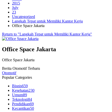
2015
July
23
Uncategorized
Langkah Tepat untuk Memiliki Kantor Kerja
Office Space Jakarta
Return to "Langkah Tepat untuk Memiliki Kantor Kerja"
Office Space Jakarta
Office Space Jakarta
Berita Otomotif Terbaru
Otomotif
Popular Categories
Bisnis
659
Kesehatan
230
Umum
89
Teknologi
84
Pendidikan
69
Kecantikan
50