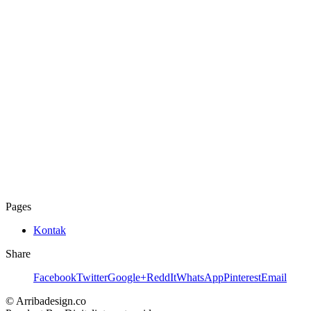
Pages
Kontak
Share
Facebook
Twitter
Google+
ReddIt
WhatsApp
Pinterest
Email
© Arribadesign.co