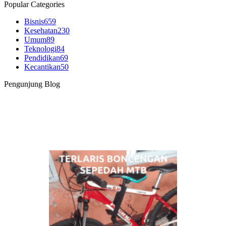
Popular Categories
Bisnis
659
Kesehatan
230
Umum
89
Teknologi
84
Pendidikan
69
Kecantikan
50
Pengunjung Blog