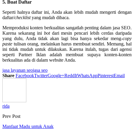
5. Buat Daftar
Seperti halnya daftar ini, Anda akan lebih mudah mengerti dengan
daftar/
checklist
yang mudah dibaca.
Memproduksi konten berkualitas sangatlah penting dalam jasa SEO.
Karena sekarang ini
bot
dari mesin pencari lebih cerdas daripada
yang dulu, Anda tidak akan lagi bisa hanya sekedar meng-
copy
paste
tulisan orang, melainkan harus membuat sendiri. Memang, hal
ini tidak mudah untuk dilakukan. Karena itulah, tugas dari agensi
seperti Partner Iklan adalah membuat supaya konten-konten
berkualitas ada di dalam website Anda.
jasa layanan seo
jasa seo
Share
Facebook
Twitter
Google+
ReddIt
WhatsApp
Pinterest
Email
rida
Prev Post
Manfaat Madu untuk Anak