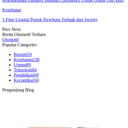
Rekomendasi Pampers Manula Confidence Untuk Orang Tua Aktif
Kesehatan
5 Fitur Unggul Popok Newborn Terbaik dari Sweety
Prev
Next
Berita Otomotif Terbaru
Otomotif
Popular Categories
Bisnis
659
Kesehatan
230
Umum
89
Teknologi
84
Pendidikan
69
Kecantikan
50
Pengunjung Blog