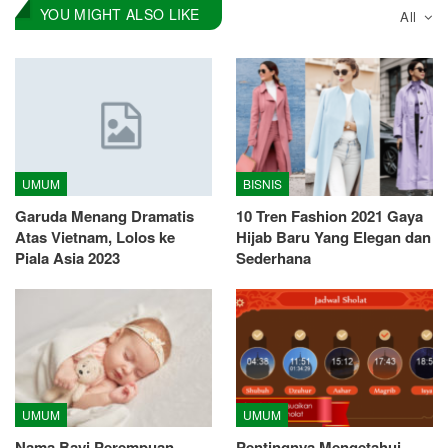
YOU MIGHT ALSO LIKE
All
UMUM
BISNIS
Garuda Menang Dramatis
10 Tren Fashion 2021 Gaya
Atas Vietnam, Lolos ke
Hijab Baru Yang Elegan dan
Piala Asia 2023
Sederhana
UMUM
UMUM
Nama Bayi Perempuan
Pentingnya Mengetahui