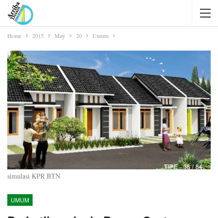
Home
2015
May
20
Umum
simulasi KPR BTN
UMUM