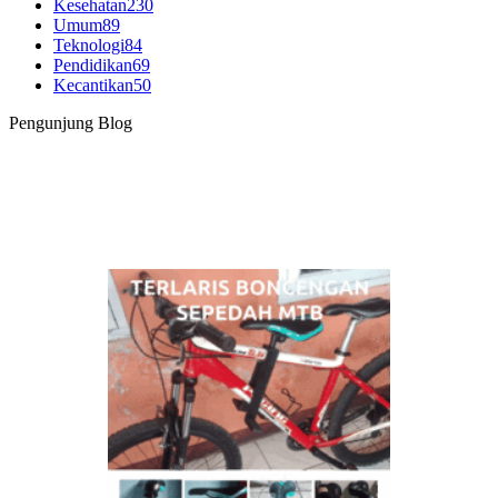
Kesehatan
230
Umum
89
Teknologi
84
Pendidikan
69
Kecantikan
50
Pengunjung Blog