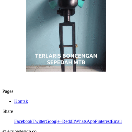
Pages
Kontak
Share
Facebook
Twitter
Google+
ReddIt
WhatsApp
Pinterest
Email
© Arribadesign.co