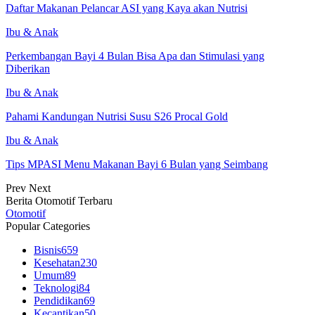
Daftar Makanan Pelancar ASI yang Kaya akan Nutrisi
Ibu & Anak
Perkembangan Bayi 4 Bulan Bisa Apa dan Stimulasi yang
Diberikan
Ibu & Anak
Pahami Kandungan Nutrisi Susu S26 Procal Gold
Ibu & Anak
Tips MPASI Menu Makanan Bayi 6 Bulan yang Seimbang
Prev
Next
Berita Otomotif Terbaru
Otomotif
Popular Categories
Bisnis
659
Kesehatan
230
Umum
89
Teknologi
84
Pendidikan
69
Kecantikan
50