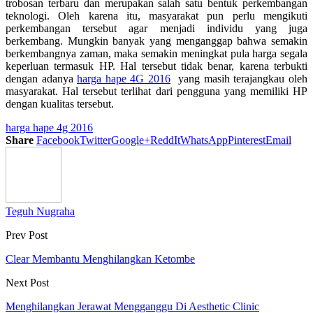
trobosan terbaru dan merupakan salah satu bentuk perkembangan
teknologi. Oleh karena itu, masyarakat pun perlu mengikuti
perkembangan tersebut agar menjadi individu yang juga
berkembang. Mungkin banyak yang menganggap bahwa semakin
berkembangnya zaman, maka semakin meningkat pula harga segala
keperluan termasuk HP. Hal tersebut tidak benar, karena terbukti
dengan adanya
harga hape 4G 2016
yang masih terajangkau oleh
masyarakat. Hal tersebut terlihat dari pengguna yang memiliki HP
dengan kualitas tersebut.
harga hape 4g 2016
Share
Facebook
Twitter
Google+
ReddIt
WhatsApp
Pinterest
Email
Teguh Nugraha
Prev Post
Clear Membantu Menghilangkan Ketombe
Next Post
Menghilangkan Jerawat Mengganggu Di Aesthetic Clinic