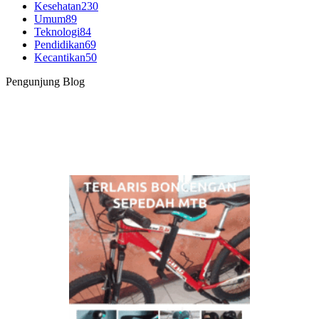
Kesehatan
230
Umum
89
Teknologi
84
Pendidikan
69
Kecantikan
50
Pengunjung Blog