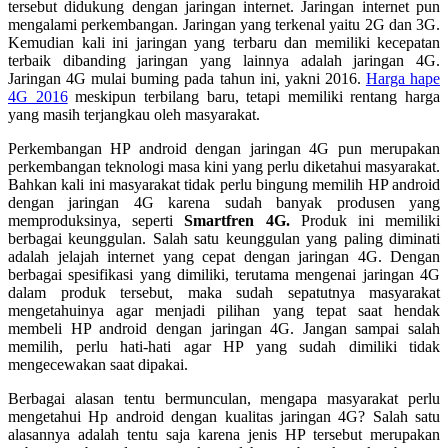
tersebut didukung dengan jaringan internet. Jaringan internet pun
mengalami perkembangan. Jaringan yang terkenal yaitu 2G dan 3G.
Kemudian kali ini jaringan yang terbaru dan memiliki kecepatan
terbaik dibanding jaringan yang lainnya adalah jaringan 4G.
Jaringan 4G mulai buming pada tahun ini, yakni 2016.
Harga hape
4G 2016
meskipun terbilang baru, tetapi memiliki rentang harga
yang masih terjangkau oleh masyarakat.
Perkembangan HP android dengan jaringan 4G pun merupakan
perkembangan teknologi masa kini yang perlu diketahui masyarakat.
Bahkan kali ini masyarakat tidak perlu bingung memilih HP android
dengan jaringan 4G karena sudah banyak produsen yang
memproduksinya, seperti
Smartfren 4G.
Produk ini memiliki
berbagai keunggulan. Salah satu keunggulan yang paling diminati
adalah jelajah internet yang cepat dengan jaringan 4G. Dengan
berbagai spesifikasi yang dimiliki, terutama mengenai jaringan 4G
dalam produk tersebut, maka sudah sepatutnya masyarakat
mengetahuinya agar menjadi pilihan yang tepat saat hendak
membeli HP android dengan jaringan 4G. Jangan sampai salah
memilih, perlu hati-hati agar HP yang sudah dimiliki tidak
mengecewakan saat dipakai.
Berbagai alasan tentu bermunculan, mengapa masyarakat perlu
mengetahui Hp android dengan kualitas jaringan 4G? Salah satu
alasannya adalah tentu saja karena jenis HP tersebut merupakan